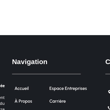
Navigation
C
vée
Accueil
Espace Entreprises
ent
À Propos
Carrière
 du
tre