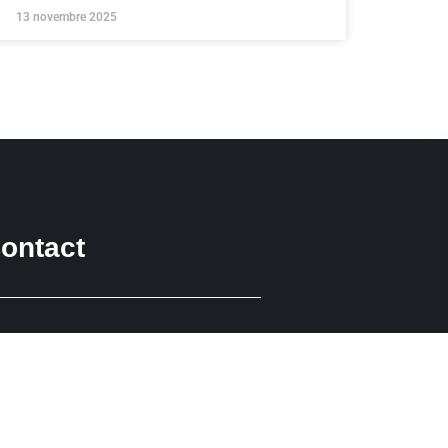
13 novembre 2025
ontact
12 Boulevard Abdelkader Daghrir 4011
Hammam Sousse
+216 54 161 325