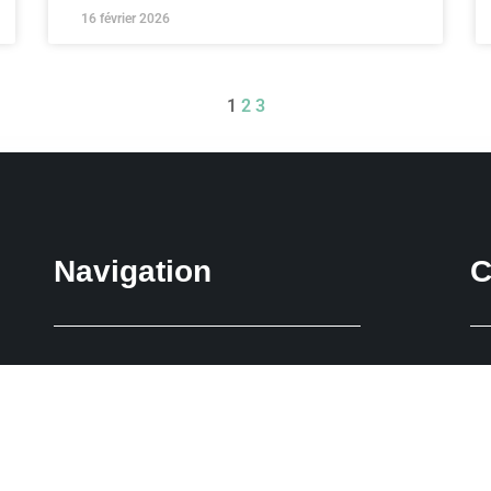
16 février 2026
1
2
3
Navigation
C
vée
Accueil
Espace Entreprises
ent
À Propos
Carrière
 du
tre