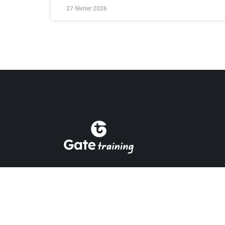
27 février 2026
Gate Training – École de Formation Pri
Agréée par l’État Tunisien (N° 51-605-21).
Nos programmes certifiés sont spécialem
conçus pour répondre aux exigences
marché et vous accompagner dans vo