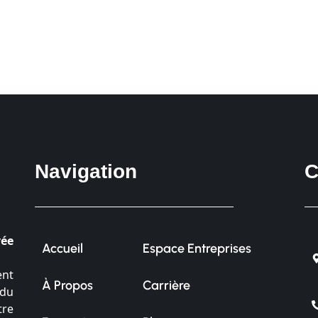
Navigation
C
vée
Accueil
Espace Entreprises
ent
À Propos
Carrière
 du
tre