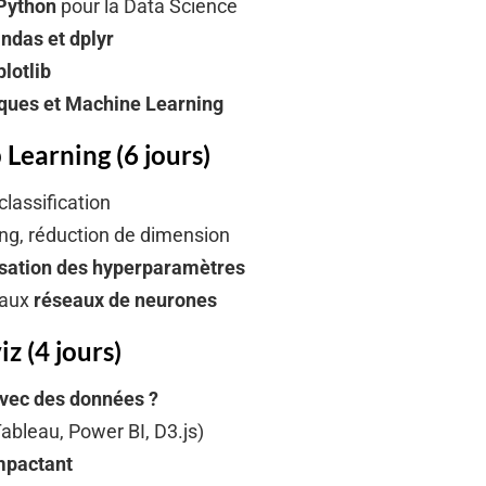
 Python
pour la Data Science
ndas et dplyr
lotlib
iques et Machine Learning
Learning (6 jours)
classification
ing, réduction de dimension
isation des hyperparamètres
 aux
réseaux de neurones
z (4 jours)
vec des données ?
ableau, Power BI, D3.js)
mpactant