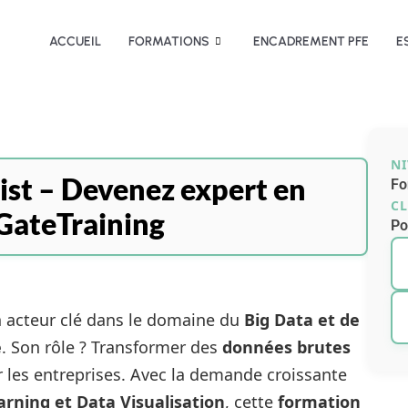
ACCUEIL
FORMATIONS
ENCADREMENT PFE
E
N
ist – Devenez expert en
Fo
CL
GateTraining
Po
n acteur clé dans le domaine du
Big Data et de
e
. Son rôle ? Transformer des
données brutes
 les entreprises. Avec la demande croissante
arning et Data Visualisation
, cette
formation