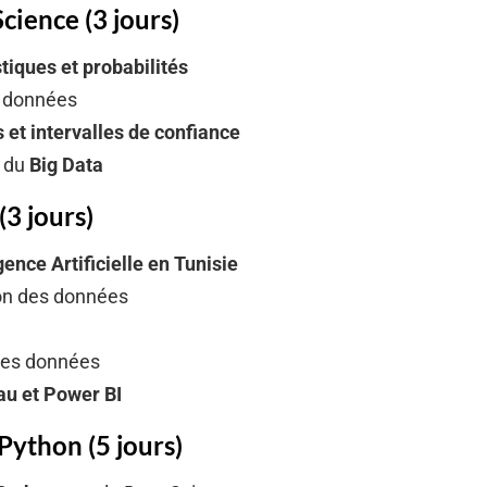
Science (3 jours)
stiques et probabilités
es données
s et intervalles de confiance
e du
Big Data
(3 jours)
gence Artificielle en Tunisie
ion des données
 des données
au et Power BI
Python (5 jours)