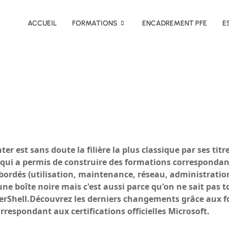
ACCUEIL
FORMATIONS
ENCADREMENT PFE
E
er est sans doute la filière la plus classique par ses ti
in qui a permis de construire des formations correspondant
abordés (utilisation, maintenance, réseau, administration
 boîte noire mais c'est aussi parce qu'on ne sait pas touj
erShell.Découvrez les derniers changements grâce aux 
respondant aux certifications officielles Microsoft.