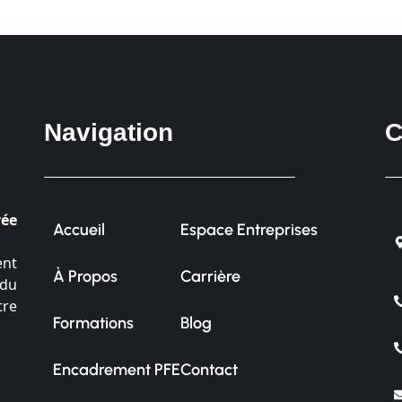
Navigation
C
vée
Accueil
Espace Entreprises
ent
À Propos
Carrière
 du
tre
Formations
Blog
Encadrement PFE
Contact