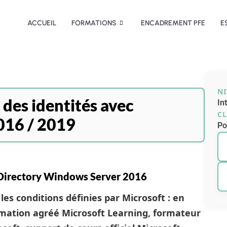
ACCUEIL
FORMATIONS
ENCADREMENT PFE
E
N
des identités avec
In
CL
016 / 2019
Po
e Directory Windows Server 2016
les conditions définies par Microsoft : en
rmation agréé Microsoft Learning, formateur