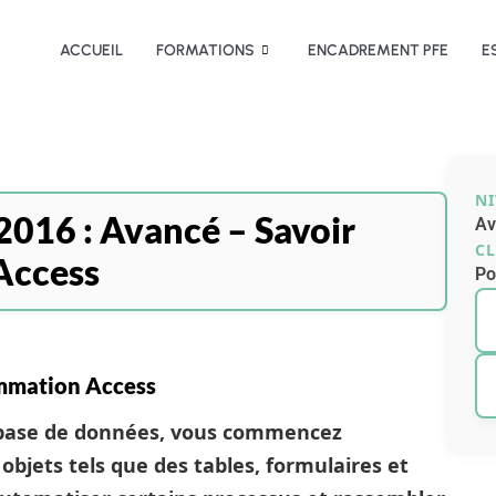
ACCUEIL
FORMATIONS
ENCADREMENT PFE
E
N
2016 : Avancé – Savoir
Av
CL
Access
Po
ammation Access
 base de données, vous commencez
bjets tels que des tables, formulaires et