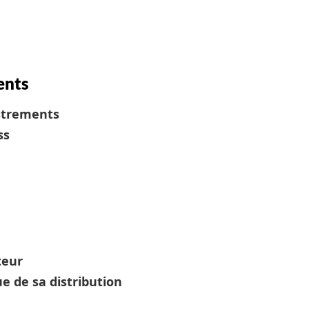
ents
strements
ss
teur
e de sa distribution