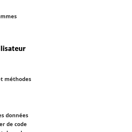
rammes
lisateur
 et méthodes
des données
ser de code