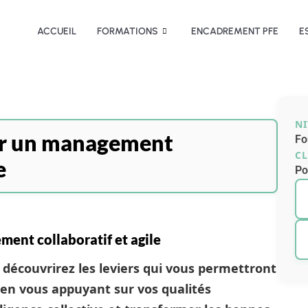
ACCUEIL
FORMATIONS
ENCADREMENT PFE
E
N
r un management
Fo
CL
e
Po
ment collaboratif et agile
 découvrirez les leviers qui vous permettront
 en vous appuyant sur vos qualités