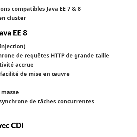
ons compatibles Java EE 7 & 8
en cluster
ava EE 8
njection)
hrone de requêtes HTTP de grande taille
ivité accrue
 facilité de mise en œuvre
e masse
 asynchrone de tâches concurrentes
vec CDI