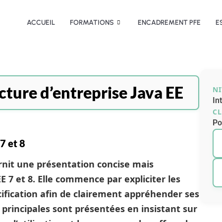
ACCUEIL
FORMATIONS
ENCADREMENT PFE
E
ture d’entreprise Java EE
N
In
CL
Po
7 et 8
urnit une présentation concise mais
 7 et 8. Elle commence par expliciter les
ification afin de clairement appréhender ses
s principales sont présentées en insistant sur