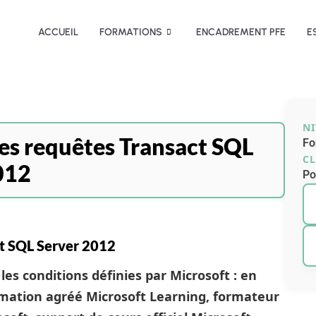
ACCUEIL
FORMATIONS
ENCADREMENT PFE
E
N
es requêtes Transact SQL
Fo
CL
012
Po
ct SQL Server 2012
les conditions définies par Microsoft : en
rmation agréé Microsoft Learning, formateur