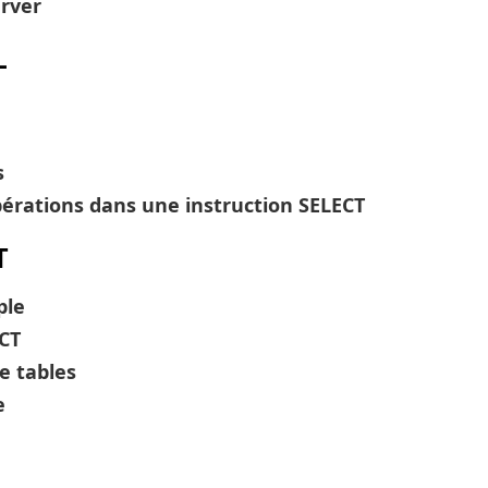
erver
L
s
pérations dans une instruction SELECT
T
ple
NCT
de tables
e