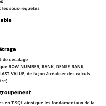
es
c les sous-requêtes
table
nêtrage
et de décalage
lles que ROW_NUMBER, RANK, DENSE_RANK,
LAST_VALUE, de façon à réaliser des calculs
re).
regroupement
es en T-SQL ainsi que les fondamentaux de la