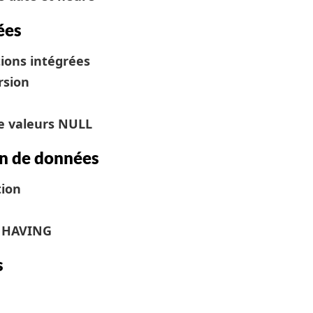
ées
tions intégrées
rsion
de valeurs NULL
n de données
tion
e HAVING
s