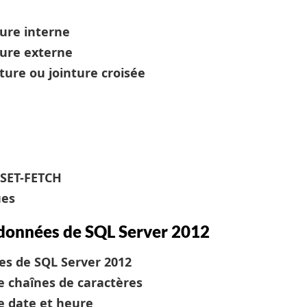
ture interne
ture externe
ture ou jointure croisée
FSET-FETCH
ues
e données de SQL Server 2012
es de SQL Server 2012
pe chaînes de caractères
pe date et heure