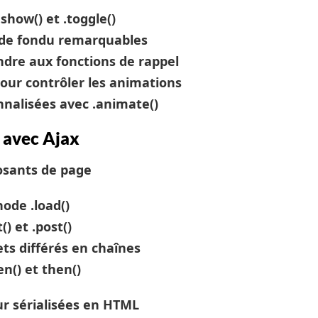
 .show() et .toggle()
t de fondu remarquables
dre aux fonctions de rappel
 pour contrôler les animations
nalisées avec .animate()
 avec Ajax
osants de page
ode .load()
) et .post()
ts différés en chaînes
n() et then()
r sérialisées en HTML