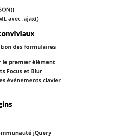
JSON()
L avec .ajax()
conviviaux
ation des formulaires
ur le premier élément
s Focus et Blur
es événements clavier
gins
a communauté jQuery