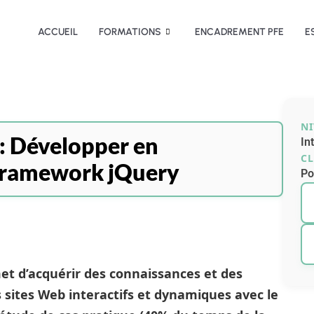
ACCUEIL
FORMATIONS
ENCADREMENT PFE
E
N
: Développer en
In
CL
 framework jQuery
Po
et d’acquérir des connaissances et des
sites Web interactifs et dynamiques avec le