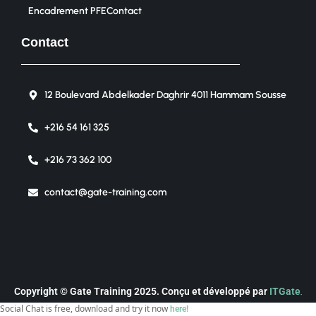
Encadrement PFE
Contact
Contact
12 Boulevard Abdelkader Daghrir 4011 Hammam Sousse
+216 54 161 325
+216 73 362 100
contact@gate-training.com
Copyright © Gate Training 2025. Conçu et développé par
ITGate
.
Social Chat is free, download and try it now
here!