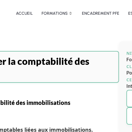
ACCUEIL
FORMATIONS
ENCADREMENT PFE
E
N
r la comptabilité des
Fo
CL
Po
CE
In
bilité des immobilisations
mptables liées aux immobilisations.