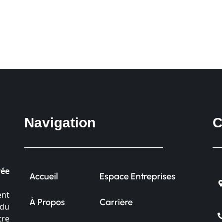
Navigation
C
vée
Accueil
Espace Entreprises
ent
À Propos
Carrière
 du
tre