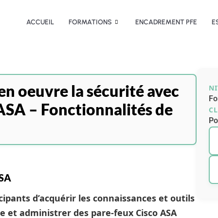
ACCUEIL
FORMATIONS
ENCADREMENT PFE
E
n oeuvre la sécurité avec
N
Fo
 ASA – Fonctionnalités de
CL
Po
ASA
ipants d’acquérir les connaissances et outils
e et administrer des pare-feux Cisco ASA