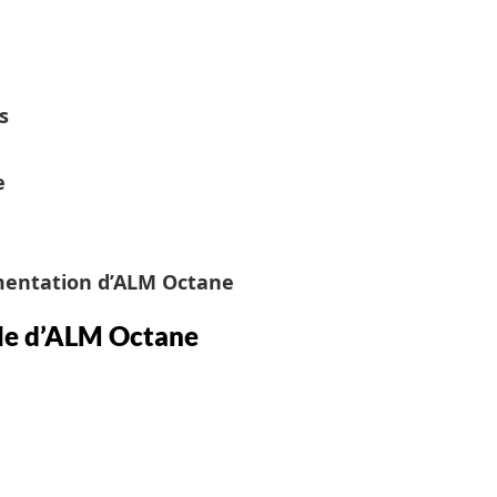
s
e
émentation d’ALM Octane
lle d’ALM Octane