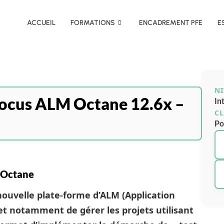
ACCUEIL
FORMATIONS
ENCADREMENT PFE
E
N
ocus ALM Octane 12.6x –
In
CL
Po
 Octane
ouvelle plate-forme d’ALM (Application
t notamment de gérer les projets utilisant