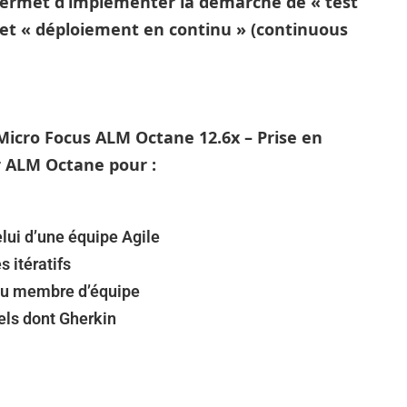
permet d’implémenter la démarche de « test
 et « déploiement en continu » (continuous
Micro Focus ALM Octane 12.6x – Prise en
er ALM Octane pour :
lui d’une équipe Agile
s itératifs
 ou membre d’équipe
els dont Gherkin