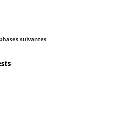
s
 phases suivantes
ests