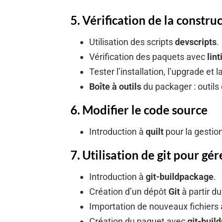
5. Vérification de la constr
Utilisation des scripts
devscripts
.
Vérification des paquets avec
lint
Tester l’installation, l’upgrade et 
Boîte à outils
du packager : outi
6. Modifier le code source
Introduction à
quilt
pour la gestio
7. Utilisation de git pour gé
Introduction à
git-buildpackage
.
Création d’un dépôt
Git
à partir d
Importation de nouveaux fichiers
Création du paquet avec
git-buil