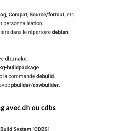
log
,
Compat
,
Source/format
, etc.
et personnalisation.
hiers dans le répertoire
debian
.
ec
dh_make
.
kg-buildpackage
.
ec la commande
debuild
.
 avec
pbuilder
/
cowbuilder
.
ng avec dh ou cdbs
Build System
(
CDBS
).