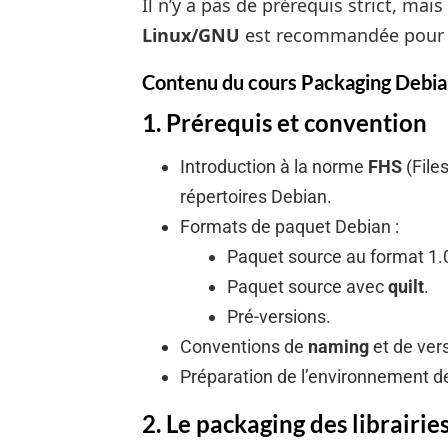
Il n’y a pas de prérequis strict, ma
Linux/GNU
est recommandée pour ti
Contenu du cours Packaging Debi
1. Prérequis et convention
Introduction à la norme
FHS
(File
répertoires Debian.
Formats de paquet Debian :
Paquet source au format 1.0 
Paquet source avec
quilt
.
Pré-versions.
Conventions de
naming
et de ver
Préparation de l’environnement 
2. Le packaging des librairie