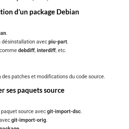
uction d’un package Debian
ian
.
la désinstallation avec
piu-part
.
ls comme
debdiff
,
interdiff
, etc.
n des patches et modifications du code source.
rer ses paquets source
u paquet source avec
git-import-dsc
.
 avec
git-import-orig
.
dpackage
.