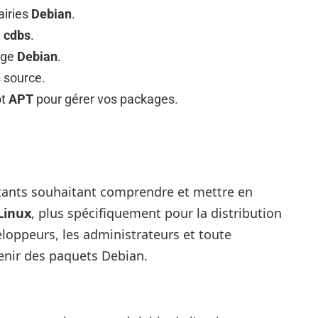
airies
Debian
.
u
cdbs
.
kage
Debian
.
 source.
ôt
APT
pour gérer vos packages.
tants souhaitant comprendre et mettre en
Linux
, plus spécifiquement pour la distribution
veloppeurs, les administrateurs et toute
enir des paquets Debian.