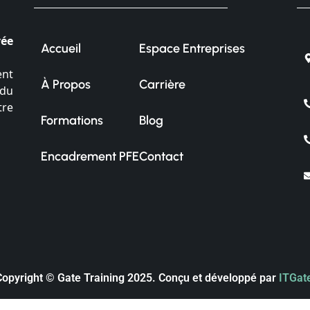
vée
Accueil
Espace Entreprises
ent
À Propos
Carrière
 du
tre
Formations
Blog
Encadrement PFE
Contact
Copyright © Gate Training 2025. Conçu et développé par
ITGat