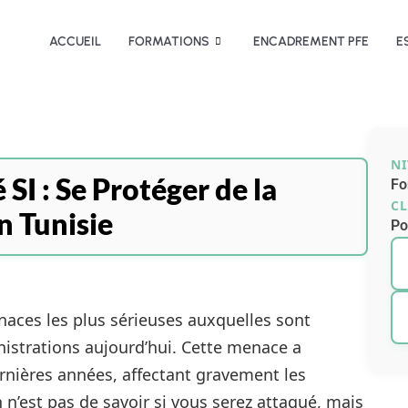
ACCUEIL
FORMATIONS
ENCADREMENT PFE
E
N
SI : Se Protéger de la
Fo
CL
n Tunisie
Po
enaces les plus sérieuses auxquelles sont
nistrations aujourd’hui. Cette menace a
nières années, affectant gravement les
n’est pas de savoir si vous serez attaqué, mais