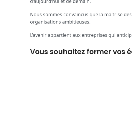
d’aujourd’hui et de demain.
Nous sommes convaincus que la maîtrise des out
organisations ambitieuses.
L’avenir appartient aux entreprises qui antici
Vous souhaitez former vos équ
Contactez-nous pour découvrir nos program
Formons les leaders de demain, dès aujourd