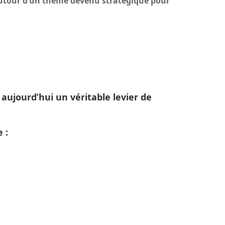
 autour d’un thème devenu stratégique pour
 aujourd’hui un véritable levier de
 :