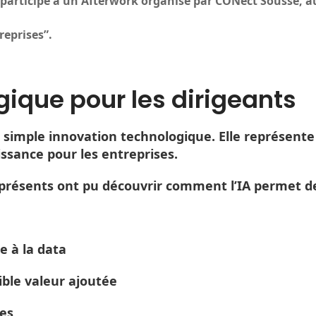
 a participé à un Afterwork organisé par CONect Sousse,
treprises”.
tégique pour les dirigeants
une simple innovation technologique. Elle représente
issance pour les entreprises.
 présents ont pu découvrir comment l’IA permet de
e à la data
ible valeur ajoutée
pes