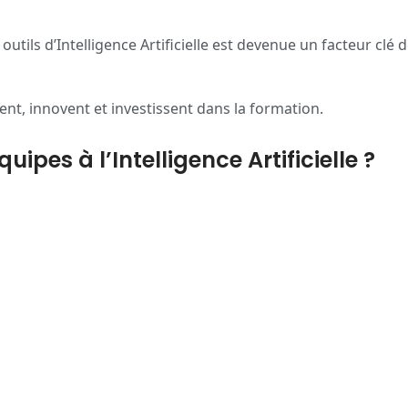
ils d’Intelligence Artificielle est devenue un facteur clé de
pent, innovent et investissent dans la formation.
ipes à l’Intelligence Artificielle ?
mes dédiés aux chefs d’entreprises et aux décideurs.
’hui.
Navigation
C