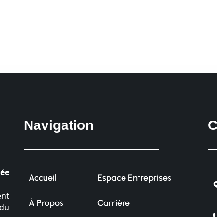
Navigation
C
vée
Accueil
Espace Entreprises
ent
À Propos
Carrière
 du