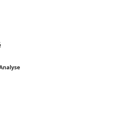
é
-Analyse