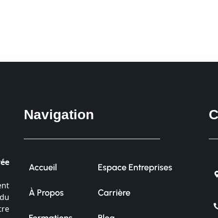
Navigation
C
vée
Accueil
Espace Entreprises
ent
À Propos
Carrière
 du
tre