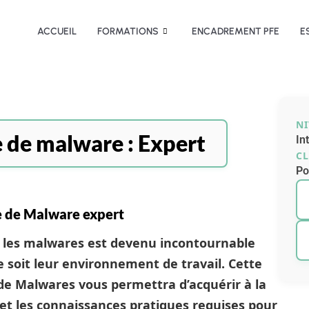
ACCUEIL
FORMATIONS
ENCADREMENT PFE
E
N
 de malware : Expert
In
CL
Po
e de Malware expert
r les malwares est devenu incontournable
e soit leur environnement de travail. Cette
de Malwares vous permettra d’acquérir à la
 et les connaissances pratiques requises pour