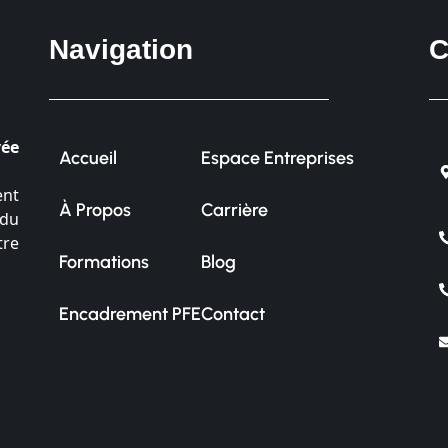
Navigation
C
vée
Accueil
Espace Entreprises
ent
À Propos
Carrière
 du
tre
Formations
Blog
Encadrement PFE
Contact