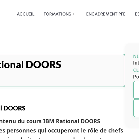
ACCUEIL
FORMATIONS
ENCADREMENT PFE
E
N
tional DOORS
In
CL
Po
nal DOORS
contenu du cours IBM Rational DOORS
les personnes qui occuperont le rôle de chefs