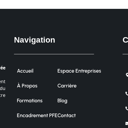
Navigation
C
vée
Accueil
Espace Entreprises
ent
À Propos
Carrière
 du
tre
Formations
Blog
Encadrement PFE
Contact