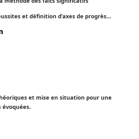
 méthode des faits significatifs
éussites et définition d’axes de progrès…
n
héoriques et mise en situation pour une
s évoquées.